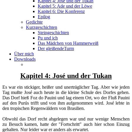
Kapitel 4: José und der Tukan
Kapitel 5: Ade und der Löwe
Kapitel 6: Die Konferenz
Epilog
Gedichte
Kurzgeschichten
Steingeschichten
Pu und ich
Das Mädchen von Hammerweiß
Der gleißendeTurm
Über mich
Downloads
Kapitel 4: José und der Tukan
Es war ein stickiger, heißer und unerträglicher Tag. Aber wie jeden
Tag mußte José auch heute in die kleine Schule des Dorfes gehen.
Das Dorf hieß Foz do Pauini und lag einem Ort, wo der Fluß Pauini
auf den Purús trifft und von ihm aufgenommen wird. José lebte in
den tropischen Regenwäldern von Brasilien.
Obwohl das Dorf recht abgelegen war und nur wenige Menschen
zu Besuch kamen, hatte der "Fortschritt" auch hier schon Einzug
gehalten. Nur leider war er anders als erwartet.