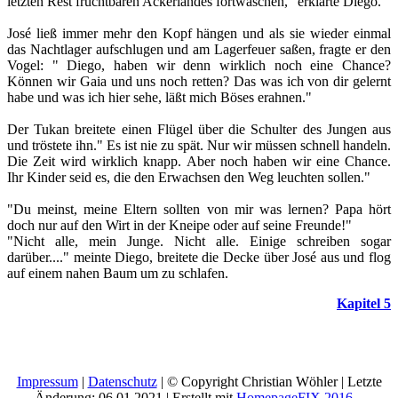
letzten Rest fruchtbaren Ackerlandes fortwaschen," erklärte Diego.
José ließ immer mehr den Kopf hängen und als sie wieder einmal
das Nachtlager aufschlugen und am Lagerfeuer saßen, fragte er den
Vogel: " Diego, haben wir denn wirklich noch eine Chance?
Können wir Gaia und uns noch retten? Das was ich von dir gelernt
habe und was ich hier sehe, läßt mich Böses erahnen."
Der Tukan breitete einen Flügel über die Schulter des Jungen aus
und tröstete ihn." Es ist nie zu spät. Nur wir müssen schnell handeln.
Die Zeit wird wirklich knapp. Aber noch haben wir eine Chance.
Ihr Kinder seid es, die den Erwachsen den Weg leuchten sollen."
"Du meinst, meine Eltern sollten von mir was lernen? Papa hört
doch nur auf den Wirt in der Kneipe oder auf seine Freunde!"
"Nicht alle, mein Junge. Nicht alle. Einige schreiben sogar
darüber...." meinte Diego, breitete die Decke über José aus und flog
auf einem nahen Baum um zu schlafen.
Kapitel 5
Impressum
|
Datenschutz
| © Copyright Christian Wöhler | Letzte
Änderung: 06.01.2021 | Erstellt mit
HomepageFIX 2016