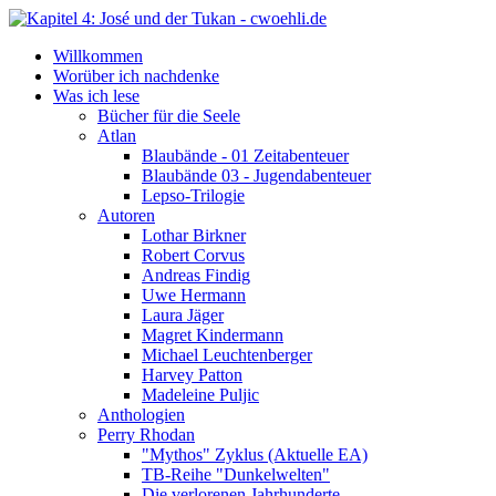
Willkommen
Worüber ich nachdenke
Was ich lese
Bücher für die Seele
Atlan
Blaubände - 01 Zeitabenteuer
Blaubände 03 - Jugendabenteuer
Lepso-Trilogie
Autoren
Lothar Birkner
Robert Corvus
Andreas Findig
Uwe Hermann
Laura Jäger
Magret Kindermann
Michael Leuchtenberger
Harvey Patton
Madeleine Puljic
Anthologien
Perry Rhodan
"Mythos" Zyklus (Aktuelle EA)
TB-Reihe "Dunkelwelten"
Die verlorenen Jahrhunderte