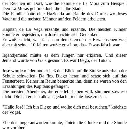
der Reichen im Dorf, wie die Familie de La Mora zum Beispiel.
Den La Moras gehörte doch die halbe Stadt.
Die Familie hatte eine Hazienda am Rande des Dorfes wo Josés
Vater und die meisten Männer auf den Feldern arbeiteten.
Kapitän de La Vega erzählte und erzählte. Die meisten Kinder
konnte er begeistern, nur José machte sich Gedanken.
Er wußte nicht, was falsch an dem Gerede der Erwachsenen war,
aber mit seinen 10 Jahren wußte er schon, dass Etwas falsch war.
Irgendjemand mußte es dem Jungen nur erklären. Und dieser
Jemand wurde von Gaia gesandt. Es war Diego, der Tukan.
José wurde müder und er ließ den Blick auf die Straße außerhalb der
Schule schweifen. Da flog Diego heran und setzte sich auf das
Fensterbrett. Keiner im Raum bemerkte ihn, denn sie waren von den
Erzählungen des Kapitäns gefangen.
Die meisten Abenteuer, die er erlebt haben will, stimmen sowieso
nicht. Die hat er sich alle ausgedacht, meinte José zu sich.
"Hallo José! Ich bin Diego und wollte dich mal besuchen," krächzte
der Vogel.
Ehe der Junge antworten konnte, läutete die Glocke und die Stunde
war vorüber.