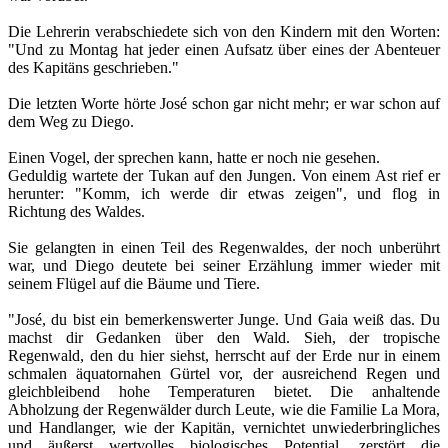
Die Lehrerin verabschiedete sich von den Kindern mit den Worten:
"Und zu Montag hat jeder einen Aufsatz über eines der Abenteuer
des Kapitäns geschrieben."
Die letzten Worte hörte José schon gar nicht mehr; er war schon auf
dem Weg zu Diego.
Einen Vogel, der sprechen kann, hatte er noch nie gesehen.
Geduldig wartete der Tukan auf den Jungen. Von einem Ast rief er
herunter: "Komm, ich werde dir etwas zeigen", und flog in
Richtung des Waldes.
Sie gelangten in einen Teil des Regenwaldes, der noch unberührt
war, und Diego deutete bei seiner Erzählung immer wieder mit
seinem Flügel auf die Bäume und Tiere.
"José, du bist ein bemerkenswerter Junge. Und Gaia weiß das. Du
machst dir Gedanken über den Wald. Sieh, der tropische
Regenwald, den du hier siehst, herrscht auf der Erde nur in einem
schmalen äquatornahen Gürtel vor, der ausreichend Regen und
gleichbleibend hohe Temperaturen bietet. Die anhaltende
Abholzung der Regenwälder durch Leute, wie die Familie La Mora,
und Handlanger, wie der Kapitän, vernichtet unwiederbringliches
und äußerst wertvolles biologisches Potential, zerstört die