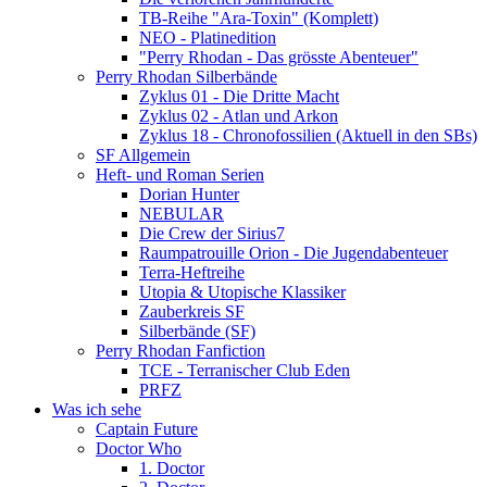
TB-Reihe "Ara-Toxin" (Komplett)
NEO - Platinedition
"Perry Rhodan - Das grösste Abenteuer"
Perry Rhodan Silberbände
Zyklus 01 - Die Dritte Macht
Zyklus 02 - Atlan und Arkon
Zyklus 18 - Chronofossilien (Aktuell in den SBs)
SF Allgemein
Heft- und Roman Serien
Dorian Hunter
NEBULAR
Die Crew der Sirius7
Raumpatrouille Orion - Die Jugendabenteuer
Terra-Heftreihe
Utopia & Utopische Klassiker
Zauberkreis SF
Silberbände (SF)
Perry Rhodan Fanfiction
TCE - Terranischer Club Eden
PRFZ
Was ich sehe
Captain Future
Doctor Who
1. Doctor