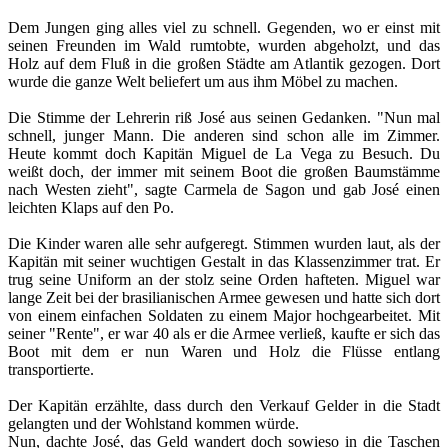
Dem Jungen ging alles viel zu schnell. Gegenden, wo er einst mit
seinen Freunden im Wald rumtobte, wurden abgeholzt, und das
Holz auf dem Fluß in die großen Städte am Atlantik gezogen. Dort
wurde die ganze Welt beliefert um aus ihm Möbel zu machen.
Die Stimme der Lehrerin riß José aus seinen Gedanken. "Nun mal
schnell, junger Mann. Die anderen sind schon alle im Zimmer.
Heute kommt doch Kapitän Miguel de La Vega zu Besuch. Du
weißt doch, der immer mit seinem Boot die großen Baumstämme
nach Westen zieht", sagte Carmela de Sagon und gab José einen
leichten Klaps auf den Po.
Die Kinder waren alle sehr aufgeregt. Stimmen wurden laut, als der
Kapitän mit seiner wuchtigen Gestalt in das Klassenzimmer trat. Er
trug seine Uniform an der stolz seine Orden hafteten. Miguel war
lange Zeit bei der brasilianischen Armee gewesen und hatte sich dort
von einem einfachen Soldaten zu einem Major hochgearbeitet. Mit
seiner "Rente", er war 40 als er die Armee verließ, kaufte er sich das
Boot mit dem er nun Waren und Holz die Flüsse entlang
transportierte.
Der Kapitän erzählte, dass durch den Verkauf Gelder in die Stadt
gelangten und der Wohlstand kommen würde.
Nun, dachte José, das Geld wandert doch sowieso in die Taschen