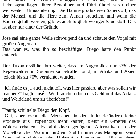
Lebensgrundlagen ihrer Bewohner und führt überdies zu einer
weltweiten Klimaänderung. Die Bäume produzieren Sauerstoff, das
der Mensch und die Tiere zum Atmen brauchen, und wenn die
Bäume gefällt werden, gibt es auch folglich weniger Sauerstoff. Das
ist aber nur einer der Gründe."
José saß eine ganze Weile schweigend da und schaute den Vogel mit
großen Augen an.
Das war es, was ihn so beschäftigte. Diego hatte den Punkt
entdeckt.
Der Tukan erzählte ihm weiter, dass im Augenblick nur 37% der
Regenwälder in Südamerika betroffen sind, in Afrika und Asien
jedoch bis zu 70% vernichtet wurden.
"Ich finde es ja auch nicht toll, was hier passiert, aber was sollen wir
machen?" fragte José. "Wir brauchen doch das Geld und das Acker-
und Weideland um zu überleben!"
Traurig schüttelte Diego den Kopf.
"Gut, aber wenn die Menschen in den Industrieländern keine
Produkte aus Tropenholz mehr kaufen, bleibt ein Großteil des
Waldes erhalten. Es gibt doch genügend Alternativen in der
Möbelbranche. Warum muß ein Stuhl immer aus Mahagoni sein?
Man sollte einheimische Holzsorten bevorzugen. Die wachsen