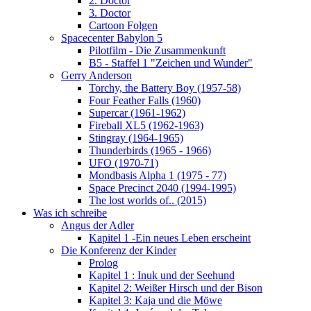
2. Doctor
3. Doctor
Cartoon Folgen
Spacecenter Babylon 5
Pilotfilm - Die Zusammenkunft
B5 - Staffel 1 "Zeichen und Wunder"
Gerry Anderson
Torchy, the Battery Boy (1957-58)
Four Feather Falls (1960)
Supercar (1961-1962)
Fireball XL5 (1962-1963)
Stingray (1964-1965)
Thunderbirds (1965 - 1966)
UFO (1970-71)
Mondbasis Alpha 1 (1975 - 77)
Space Precinct 2040 (1994-1995)
The lost worlds of.. (2015)
Was ich schreibe
Angus der Adler
Kapitel 1 -Ein neues Leben erscheint
Die Konferenz der Kinder
Prolog
Kapitel 1 : Inuk und der Seehund
Kapitel 2: Weißer Hirsch und der Bison
Kapitel 3: Kaja und die Möwe